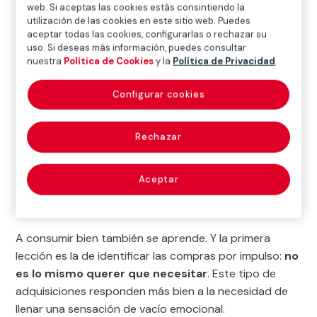
web. Si aceptas las cookies estás consintiendo la
utilización de las cookies en este sitio web. Puedes
Inicio
>
Noticias
>
Ahorro e Inversión
>
A la hora de
aceptar todas las cookies, configurarlas o rechazar su
gastar, elige felicidad
uso. Si deseas más información, puedes consultar
nuestra
Política de Cookies
y la
Política de Privacidad
.

Configurar cookies
Ahorro e Inversión
Rechazar
Las compras emocionales pueden llevarte a estar
rodeado de objetos que no necesitas y que no te
Aceptar
harán sentirte mejor.
Recuerda: la felicidad no se
compra
.
A consumir bien también se aprende. Y la primera
lección es la de identificar las compras por impulso:
no
es lo mismo querer que necesitar
. Este tipo de
adquisiciones responden más bien a la necesidad de
llenar una sensación de vacío emocional.