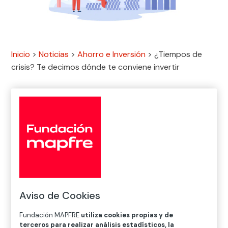
Inicio
>
Noticias
>
Ahorro e Inversión
>
¿Tiempos de
crisis? Te decimos dónde te conviene invertir

Ahorro e Inversión
En un escenario donde los rezagos de la pandemia del
covid-19 aún se resienten en la economía y el conflicto
entre Rusia y Ucrania colocan las
previsiones de
crecimiento en un deterioro constante
, se vuelve
Aviso de Cookies
necesario tener una inversión que garantice
rendimientos para un futuro incierto.
Fundación MAPFRE
utiliza cookies propias y de
terceros para realizar análisis estadísticos, la