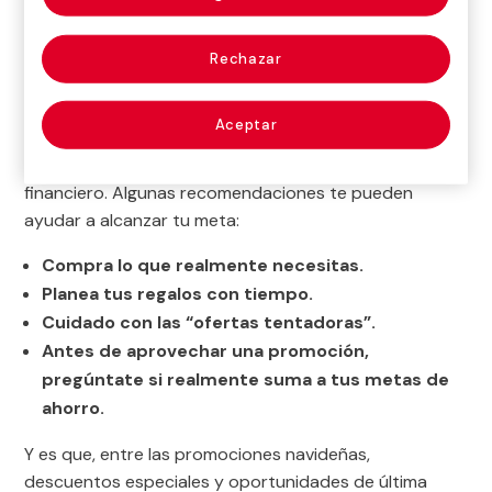
oportunidad para recuperar el espíritu con el que
empezaste el año y entrar en el 2026 con los deberes
Rechazar
hechos.
Aún estás a tiempo de revisar tus metas
de ahorro y cerrar el año con finanzas saludables
.
Aceptar
No se trata de renunciar a todo, sino de comprar con
criterio, optimizar tus recursos y conseguir el equilibrio
financiero. Algunas recomendaciones te pueden
ayudar a alcanzar tu meta:
Compra lo que realmente necesitas.
Planea tus regalos con tiempo.
Cuidado con las “ofertas tentadoras”.
Antes de aprovechar una promoción,
pregúntate si realmente suma a tus metas de
ahorro.
Y es que, entre las promociones navideñas,
descuentos especiales y oportunidades de última