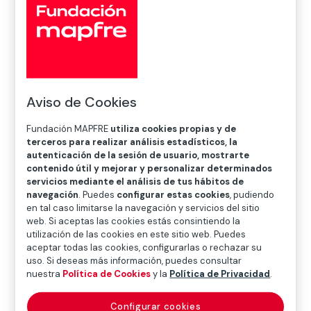
Aviso de Cookies
Inicio
>
Noticias
>
Ahorro e Inversión
>
¿Has alcanzado
tus metas de ahorro en 2025?
Fundación MAPFRE
utiliza cookies propias y de
terceros para realizar análisis estadísticos, la
autenticación de la sesión de usuario, mostrarte
contenido útil y mejorar y personalizar determinados

Ahorro e Inversión
servicios mediante el análisis de tus hábitos de
navegación
. Puedes
configurar estas cookies
, pudiendo
en tal caso limitarse la navegación y servicios del sitio
web. Si aceptas las cookies estás consintiendo la
¿Cumplí mis propósitos financieros de enero? ¿Qué
utilización de las cookies en este sitio web. Puedes
hábitos de ahorro he mantenido o adquirido? ¿Qué
aceptar todas las cookies, configurarlas o rechazar su
uso. Si deseas más información, puedes consultar
puedo ajustar en estas últimas semanas para cerrar el
nuestra
Política de Cookies
y la
Política de Privacidad
.
año con mis finanzas en equilibrio? Contestar a estas
preguntas y reflexionar sobre ellas puede ser la
Configurar cookies