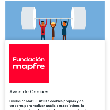
Inicio
>
Noticias
>
Premios
>
La tercera edición de los
Premios Fundación MAPFRE a la Innovación Social ya
tiene ganadores
Aviso de Cookies

Premios
Fundación MAPFRE
utiliza cookies propias y de
terceros para realizar análisis estadísticos, la