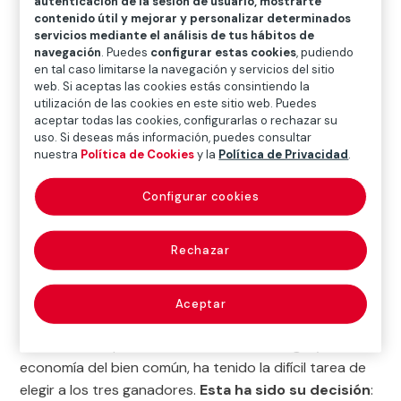
autenticación de la sesión de usuario, mostrarte
Una nueva edición de nuestros premios ha llegado a su
contenido útil y mejorar y personalizar determinados
servicios mediante el análisis de tus hábitos de
fin. En la gran final, que ha sido celebrada a puerta
navegación
. Puedes
configurar estas cookies
, pudiendo
cerrada, gracias al
streaming
hemos podido compartir
en tal caso limitarse la navegación y servicios del sitio
la emoción de los participantes. Las propuestas
web. Si aceptas las cookies estás consintiendo la
utilización de las cookies en este sitio web. Puedes
finalistas dejan claro que
hay muchos
aceptar todas las cookies, configurarlas o rechazar su
emprendedores que dedican su talento a
uso. Si deseas más información, puedes consultar
solucionar la vida de muchas personas
, con
nuestra
Política de Cookies
y la
Política de Privacidad
.
propuestas creativas y comprometidas.
Los nueve representantes de los proyectos que han
Configurar cookies
disputado la final
han dado lo mejor de sí
mismos
para convencer al
Jurado
sobre la capacidad
Rechazar
de impacto de su iniciativa, sobre la posibilidad de
llevarla adelante y sobre la preparación de los equipos.
Aceptar
El jurado, formado por profesionales expertos del
ámbito del emprendimiento, de la tecnología y de la
economía del bien común, ha tenido la difícil tarea de
elegir a los tres ganadores.
Esta ha sido su decisión
: