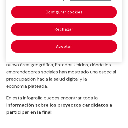
realizables que resuelven problemas reales. Entre los
347 proyectos presentados a esta sexta edición de
Configurar cookies
nuestro certamen,
148 corresponden a ideas de
emprendedores sociales de Latam
.
Rechazar
Así, Latam sigue aportando gran cantidad de
ideas
para solucionar problemas reales
y la salud se ha
Aceptar
erigido como el ámbito que más interés ha suscitado.
Además, en esta convocatoria, hemos añadido una
nueva área geográfica, Estados Unidos, dónde los
emprendedores sociales han mostrado una especial
preocupación hacia la salud digital y la
economía plateada.
En esta infografía puedes encontrar toda la
información sobre los proyectos candidatos a
participar en la final
: