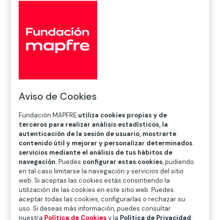
Inicio
>
Noticias
>
Premios
>
148 innovadores sociales
de Latam

Premios
Aviso de Cookies
Fundación MAPFRE
utiliza cookies propias y de
terceros para realizar análisis estadísticos, la
Un año más la convocatoria de nuestros
Premios
autenticación de la sesión de usuario, mostrarte
Fundación MAPFRE a la Innovación Social
ha suscitado
contenido útil y mejorar y personalizar determinados
servicios mediante el análisis de tus hábitos de
el interés de cientos de innovadores sociales que nos
navegación
. Puedes
configurar estas cookies
, pudiendo
han hecho llegar sus proyectos.
en tal caso limitarse la navegación y servicios del sitio
web. Si aceptas las cookies estás consintiendo la
Sus propuestas demuestran que la innovación social
utilización de las cookies en este sitio web. Puedes
aceptar todas las cookies, configurarlas o rechazar su
sigue siendo una de las herramientas básicas de
uso. Si deseas más información, puedes consultar
transformación de nuestra sociedad, aportando ideas
nuestra
Política de Cookies
y la
Política de Privacidad
.