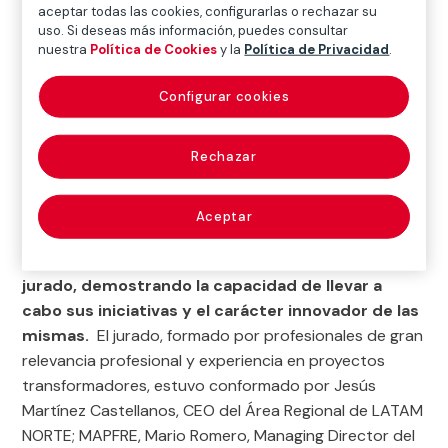
aceptar todas las cookies, configurarlas o rechazar su
buscamos combinar la voz de jóvenes innovadores
uso. Si deseas más información, puedes consultar
con expertos en el sector, para llevar al siguiente
nuestra
Política de Cookies
y la
Política de Privacidad
.
nivel sus ideas que habrán de aportar importantes
soluciones a la sociedad”
afirmó Itzel Contreras,
Configurar cookies
responsable de Fundación MAPFRE en México en el
acto de celebración de la semifinal de LATAM que tuvo
Rechazar
lugar el pasado día 6 de junio en Ciudad de México.
Durante el evento, que se realizó en las instalaciones
Aceptar
de MAPFRE México, los
ocho semifinalistas de
América Latina presentaron sus proyectos ante el
jurado, demostrando la capacidad de llevar a
cabo sus iniciativas y el carácter innovador de las
mismas.
El jurado, formado por profesionales de gran
relevancia profesional y experiencia en proyectos
transformadores, estuvo conformado por Jesús
Martínez Castellanos, CEO del Área Regional de LATAM
NORTE; MAPFRE, Mario Romero, Managing Director del