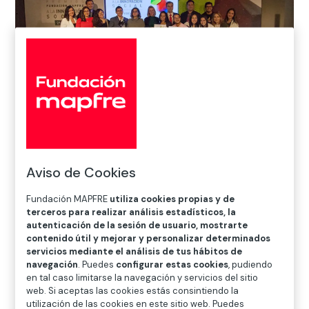
Inicio
>
Noticias
>
Premios
>
Semifinal de LATAM de los
Premios fundación MAPFRE a la innovación Social
Aviso de Cookies
Fundación MAPFRE
utiliza cookies propias y de

terceros para realizar análisis estadísticos, la
Premios
autenticación de la sesión de usuario, mostrarte
contenido útil y mejorar y personalizar determinados
servicios mediante el análisis de tus hábitos de
navegación
. Puedes
configurar estas cookies
, pudiendo
“Hoy todo el entorno está en movimiento y el
en tal caso limitarse la navegación y servicios del sitio
intercambio de conocimiento nos enriquece. A
web. Si aceptas las cookies estás consintiendo la
través de esta iniciativa de Fundación MAPFRE
utilización de las cookies en este sitio web. Puedes