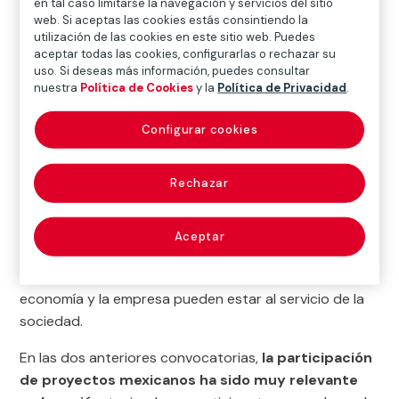
en tal caso limitarse la navegación y servicios del sitio
iniciativa, la respuesta de la comunidad de
web. Si aceptas las cookies estás consintiendo la
utilización de las cookies en este sitio web. Puedes
emprendedores sociales ha sido tan contundente y el
aceptar todas las cookies, configurarlas o rechazar su
impacto de los proyectos finalistas tan importante,
uso. Si deseas más información, puedes consultar
que nos anima a seguir avanzando en este camino.
nuestra
Política de Cookies
y la
Política de Privacidad
.
A lo largo de las dos primeras ediciones hemos visto
Configurar cookies
cómo aunando el
emprendimiento social
con
las
tecnologías digitales
se pueden dar soluciones
Rechazar
sencillas a problemas reales de las personas más
vulnerables. La gran respuesta a nuestras anteriores
convocatorias, evidencia el enorme interés que suscita
Aceptar
la innovación social y nos confirma que los
emprendedores de hoy han entendido que la
economía y la empresa pueden estar al servicio de la
sociedad.
En las dos anteriores convocatorias,
la participación
de proyectos mexicanos ha sido muy relevante