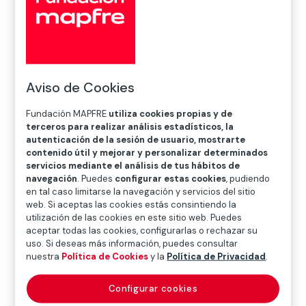
Aviso de Cookies
Inicio
>
Noticias
>
Salud
>
Día Mundial del Cáncer de
Mama: prevenir es vivir
Fundación MAPFRE
utiliza cookies propias y de
terceros para realizar análisis estadísticos, la
autenticación de la sesión de usuario, mostrarte
contenido útil y mejorar y personalizar determinados

Salud
servicios mediante el análisis de tus hábitos de
navegación
. Puedes
configurar estas cookies
, pudiendo
en tal caso limitarse la navegación y servicios del sitio
web. Si aceptas las cookies estás consintiendo la
El cáncer de mama es el tipo de cáncer más
utilización de las cookies en este sitio web. Puedes
aceptar todas las cookies, configurarlas o rechazar su
frecuente entre las mujeres mexicanas
. De
uso. Si deseas más información, puedes consultar
acuerdo con datos del INEGI, más de 8 mil mexicanas
nuestra
Política de Cookies
y la
Política de Privacidad
.
fallecieron en 2024 a causa de esta enfermedad, que
presenta una incidencia del 17.9 % a nivel nacional. No
Configurar cookies
obstante, se trata de una enfermedad con elevadas