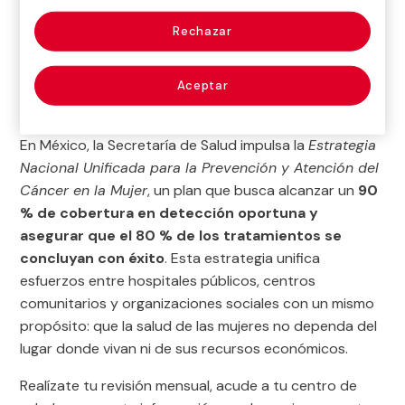
tasas de curación cuando se detecta a tiempo.
Rechazar
Gracias a los avances médicos, a la solidaridad de la
sociedad civil y a los programas públicos de
prevención, cada año miles de mujeres logran
Aceptar
superarlo y retomar su vida con fuerza y optimismo.
En México, la Secretaría de Salud impulsa la
Estrategia
Nacional Unificada para la Prevención y Atención del
Cáncer en la Mujer
, un plan que busca alcanzar un
90
% de cobertura en detección oportuna y
asegurar que el 80 % de los tratamientos se
concluyan con éxito
. Esta estrategia unifica
esfuerzos entre hospitales públicos, centros
comunitarios y organizaciones sociales con un mismo
propósito: que la salud de las mujeres no dependa del
lugar donde vivan ni de sus recursos económicos.
Realízate tu revisión mensual, acude a tu centro de