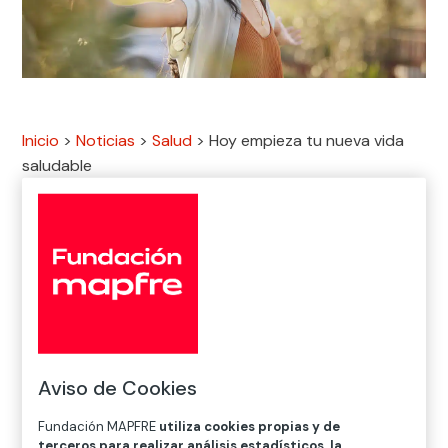
Inicio
>
Noticias
>
Salud
>
Hoy empieza tu nueva vida
saludable

Salud
Aunque pueda parecerte un reto inalcanzable,
empezar a invertir en tu bienestar es bastante sencillo;
todo se reduce a una cuestión de hábitos
.
Aviso de Cookies
Mantener una
buena alimentación
, establecer una
Fundación MAPFRE
utiliza cookies propias y de
pequeña
rutina de ejercicio
y, de vez en cuando,
terceros para realizar análisis estadísticos, la