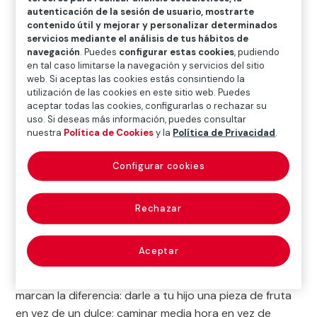
perderte en un bosque, te harán más feliz. Al hacer
autenticación de la sesión de usuario, mostrarte
ejercicio, tu cuerpo libera endorfinas,
contenido útil y mejorar y personalizar determinados
servicios mediante el análisis de tus hábitos de
desencadenando una serie de procesos en el
navegación
. Puedes
configurar estas cookies
, pudiendo
organismo que generan un agradable
estado de
en tal caso limitarse la navegación y servicios del sitio
bienestar y relajación
.
web. Si aceptas las cookies estás consintiendo la
utilización de las cookies en este sitio web. Puedes
aceptar todas las cookies, configurarlas o rechazar su
Para que sepas lo que debes cambiar o mejorar, te
uso. Si deseas más información, puedes consultar
ofrecemos a continuación las
pautas básicas de una
nuestra
Política de Cookies
y la
Política de Privacidad
.
vida saludable
. Y no te desanimes, la buena noticia es
que somos animales de costumbres, así que tu
Configurar cookies
cerebro se va a adaptar fácilmente a nuevas rutinas.
Una cuestión clave es saber que la
salud
no sólo está
Rechazar
relacionada con la alimentación; también tiene que ver
con la
higiene
, con el
ejercicio físico
y con el
Aceptar
equilibrio emocional
. Otro punto básico está en ser
consciente de que son los pequeños cambios los que
marcan la diferencia: darle a tu hijo una pieza de fruta
en vez de un dulce; caminar media hora en vez de