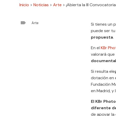
Inicio
>
Noticias
>
Arte
>
¡Abierta la III Convocatori

Arte
Si tienes un 
puede ser t
propuesta
.
En el
KBr Pho
valorará que
documenta
Si resulta el
dotación en e
Fundación MA
en Madrid, y 
El KBr Phot
diferente d
de apoyar la