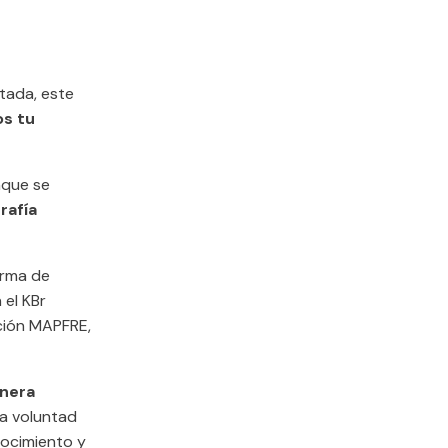
itada, este
os tu
nque se
rafía
orma de
 el KBr
ción MAPFRE,
anera
ra voluntad
nocimiento y