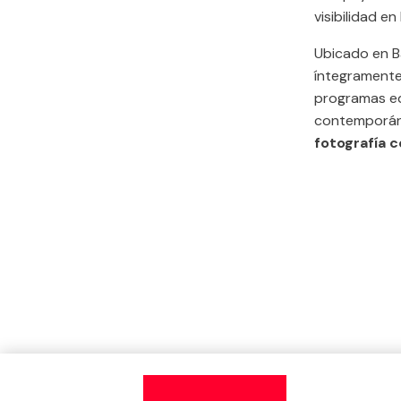
visibilidad en
Ubicado en B
íntegramente
programas ed
contemporá
fotografía 
Contigo podemos multiplicar el alca