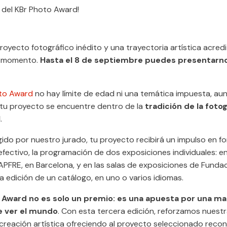
a del KBr Photo Award!
proyecto fotográfico inédito y una trayectoria artística acred
u momento.
Hasta el 8 de septiembre puedes presentarn
to Award
no hay límite de edad ni una temática impuesta, au
 tu proyecto se encuentre dentro de la
tradición de la fotog
l
.
egido por nuestro jurado, tu proyecto recibirá un impulso en f
fectivo, la programación de dos exposiciones individuales: en
PFRE, en Barcelona, y en las salas de exposiciones de Funda
la edición de un catálogo, en uno o varios idiomas.
o Award no es solo un premio: es una apuesta por una m
e ver el mundo
. Con esta tercera edición, reforzamos nuest
 creación artística ofreciendo al proyecto seleccionado reco