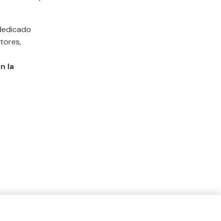
 dedicado
tores,
n la