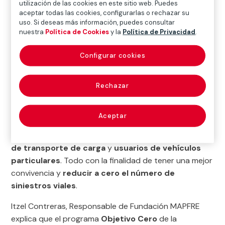
utilización de las cookies en este sitio web. Puedes
En México, se identifican 1091 muertes al año por
aceptar todas las cookies, configurarlas o rechazar su
accidentes viales en la ciudad, más de 4 mil millones de
uso. Si deseas más información, puedes consultar
nuestra
Política de Cookies
y la
Política de Privacidad
.
pesos en reparación de daños materiales y gastos
médicos, al tomar como referencia esta información,
Configurar cookies
surgió la política
Visión Cero Accidentes
, la cual
involucró cambios normativos en el reglamento de
tránsito y estableció estrategias de educación vial,
Rechazar
campañas de comunicación y la adopción de
tecnología, tomando como base a los cinco
Aceptar
principales actores:
peatones, ciclistas, usuarios
del transporte público, prestadores de servicio
de transporte de carga
y
usuarios de vehículos
particulares
. Todo con la finalidad de tener una mejor
convivencia y
reducir a cero el número de
siniestros viales
.
Itzel Contreras, Responsable de Fundación MAPFRE
explica que el programa
Objetivo Cero
de la