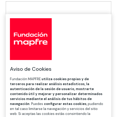
Aviso de Cookies
Inicio
>
Noticias
>
Seguridad Vial
>
Unidos Por Cero
Accidentes, campaña que busca contribuir a la
Fundación MAPFRE
utiliza cookies propias y de
reducción de accidentes viales
terceros para realizar análisis estadísticos, la
autenticación de la sesión de usuario, mostrarte
contenido útil y mejorar y personalizar determinados
servicios mediante el análisis de tus hábitos de

Seguridad Vial
navegación
. Puedes
configurar estas cookies
, pudiendo
en tal caso limitarse la navegación y servicios del sitio
web. Si aceptas las cookies estás consintiendo la