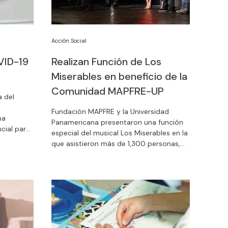
Acción Social
VID-19
Realizan Función de Los
Miserables en beneficio de la
Comunidad MAPFRE-UP
a del
Fundación MAPFRE y la Universidad
ha
Panamericana presentaron una función
cial para
especial del musical Los Miserables en la
cualquier
que asistieron más de 1,300 personas,
anitarias
gracias a los que se logró recaudar
 la
$1,600,000 pesos que serán destinados
nera
a el Centro Comunitario MAPFRE-UP.
s a seguir.