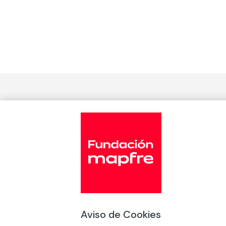
Contigo podemos multiplicar el alca
Únete a nuestra Fundación.
Y síguenos en
Acción Social
Conócen
Aviso de Cookies
Arte y cultura
Publicaci