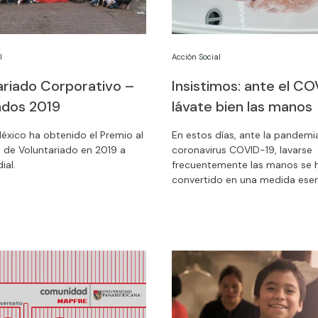
l
Acción Social
ariado Corporativo –
Insistimos: ante el CO
ados 2019
lávate bien las manos
xico ha obtenido el Premio al
En estos días, ante la pandemi
s de Voluntariado en 2019 a
coronavirus COVID-19, lavarse
ial.
frecuentemente las manos se 
convertido en una medida esen
prevenir infecciones y eliminar 
tipo de virus. Las autoridades s
y los epidemiólogos insisten en
importancia de hacerlo de ma
efectiva. Te indicamos los paso