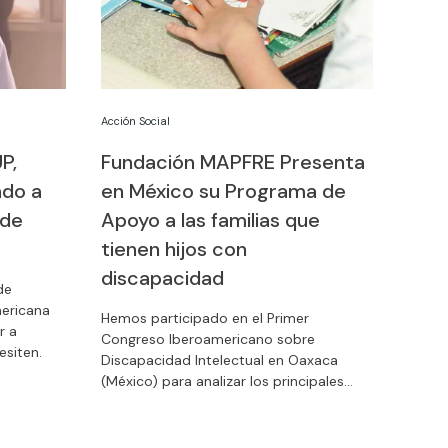
Acción Social
P,
Fundación MAPFRE Presenta
ndo a
en México su Programa de
 de
Apoyo a las familias que
tienen hijos con
discapacidad
de
mericana
Hemos participado en el Primer
r a
Congreso Iberoamericano sobre
esiten.
Discapacidad Intelectual en Oaxaca
(México) para analizar los principales
avances en los ámbitos de la educación,
la salud y la incorporación al mundo
laboral de las personas con