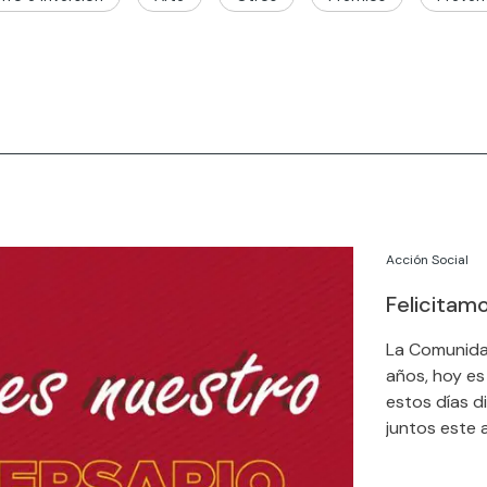
Acción Social
Felicitam
La Comunida
años, hoy es 
estos días d
juntos este a