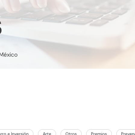
s
 México
rro e Inversión
Arte
Otros
Premios
Preven