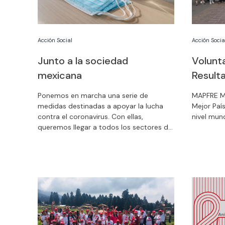
Acción Social
Acción Socia
Junto a la sociedad
Volunt
mexicana
Result
Ponemos en marcha una serie de
MAPFRE Mé
medidas destinadas a apoyar la lucha
Mejor Paí
contra el coronavirus. Con ellas,
nivel mund
queremos llegar a todos los sectores de
la sociedad mexicana, protegiendo a los
profesionales sanitarios y a los
colectivos más vulnerables.